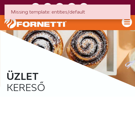
HU
EN
Missing template: entities/default
ÜZLET
KERESŐ