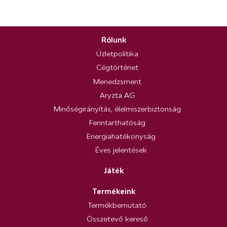
Rólunk
Üzletpolitika
Cégtörténet
Menedzsment
Aryzta AG
Minőségirányítás, élelmiszerbiztonság
Fenntarthatóság
Energiahatékonyság
Éves jelentések
Játék
Termékeink
Termékbemutató
Összetevő kereső