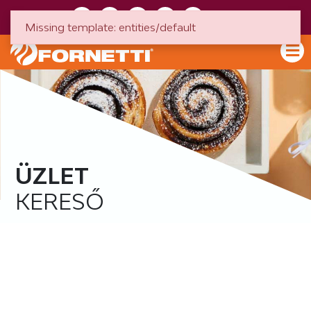
HU
EN
Missing template: entities/default
ÜZLET
KERESŐ