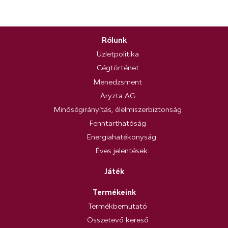
Rólunk
Üzletpolitika
Cégtörténet
Menedzsment
Aryzta AG
Minőségirányítás, élelmiszerbiztonság
Fenntarthatóság
Energiahatékonyság
Éves jelentések
Játék
Termékeink
Termékbemutató
Összetevő kereső