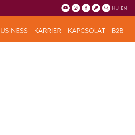
HU
EN
USINESS
KARRIER
KAPCSOLAT
B2B