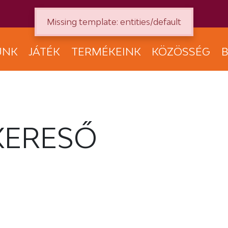
Missing template: entities/default
UNK
JÁTÉK
TERMÉKEINK
KÖZÖSSÉG
B
KERESŐ