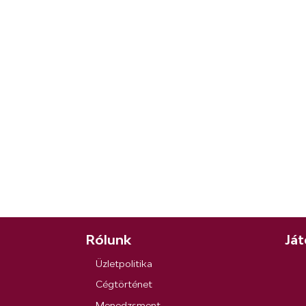
Rólunk
Ját
Üzletpolitika
Cégtörténet
Menedzsment