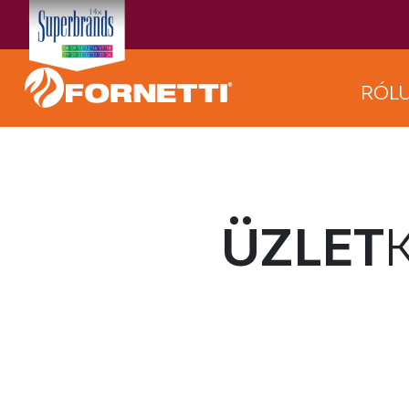
RÓL
ÜZLET