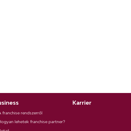
siness
Karrier
A franchise rendszerről
Hogyan lehetek franchise partner?
etail