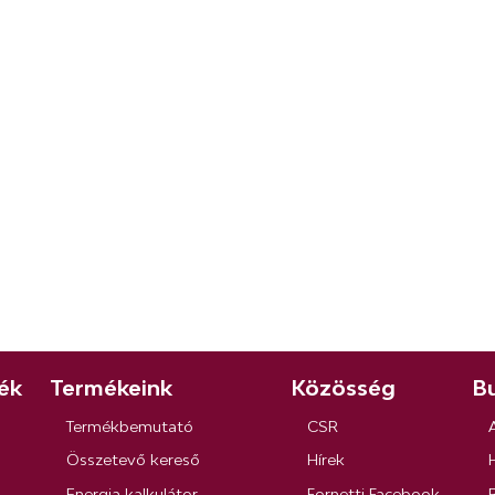
ék
Termékeink
Közösség
Bu
Termékbemutató
CSR
Összetevő kereső
Hírek
Energia kalkulátor
Fornetti Facebook
R