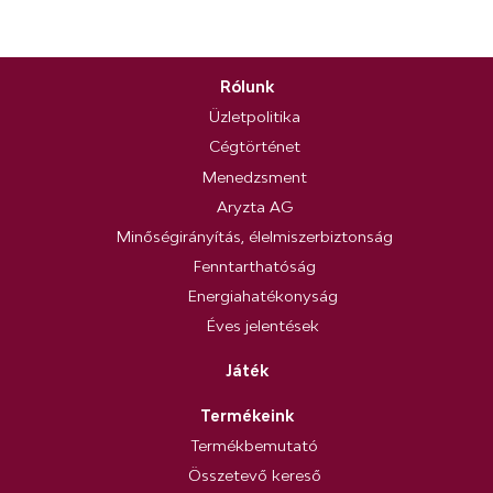
Rólunk
Üzletpolitika
Cégtörténet
Menedzsment
Aryzta AG
Minőségirányítás, élelmiszerbiztonság
Fenntarthatóság
Energiahatékonyság
Éves jelentések
Játék
Termékeink
Termékbemutató
Összetevő kereső