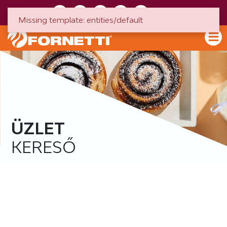
HU
EN
Missing template: entities/default
ÜZLET
KERESŐ