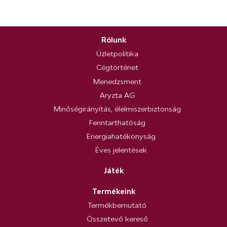
Rólunk
Üzletpolitika
Cégtörténet
Menedzsment
Aryzta AG
Minőségirányítás, élelmiszerbiztonság
Fenntarthatóság
Energiahatékonyság
Éves jelentések
Játék
Termékeink
Termékbemutató
Összetevő kereső