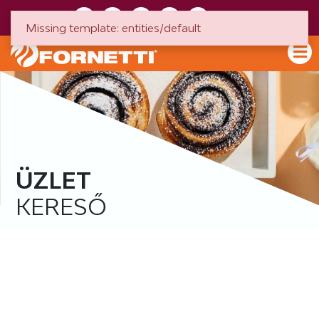
HU
EN
Missing template: entities/default
ÜZLET
KERESŐ