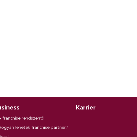
siness
Karrier
A franchise rendszerről
Hogyan lehetek franchise partner?
etail