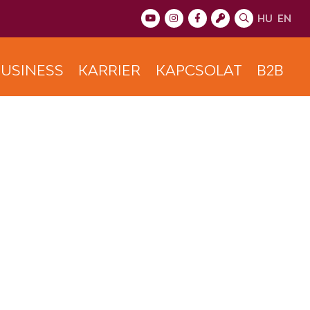
HU
EN
USINESS
KARRIER
KAPCSOLAT
B2B