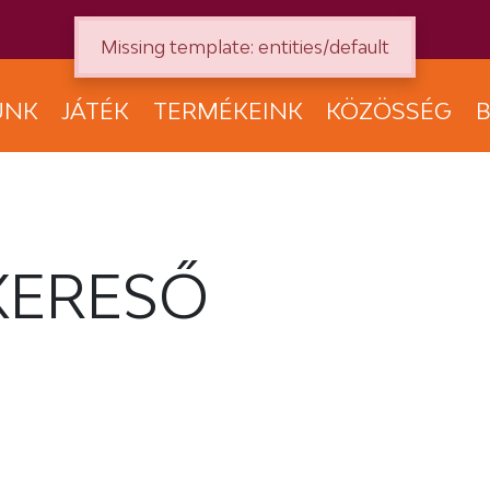
Missing template: entities/default
UNK
JÁTÉK
TERMÉKEINK
KÖZÖSSÉG
B
KERESŐ