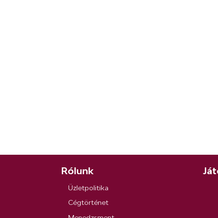
Rólunk
Ját
Üzletpolitika
Cégtörténet
Menedzsment