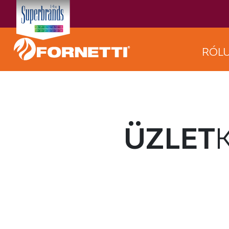
RÓL
ÜZLET