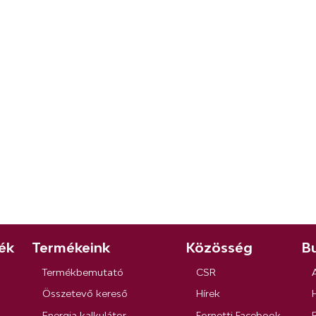
ék
Termékeink
Közösség
Bu
Termékbemutató
CSR
Összetevő kereső
Hírek
Energia kalkulátor
Fornetti Facebook
R