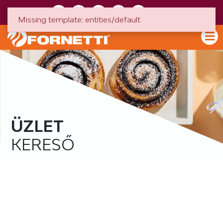
HU
EN
Missing template: entities/default
ÜZLET
KERESŐ