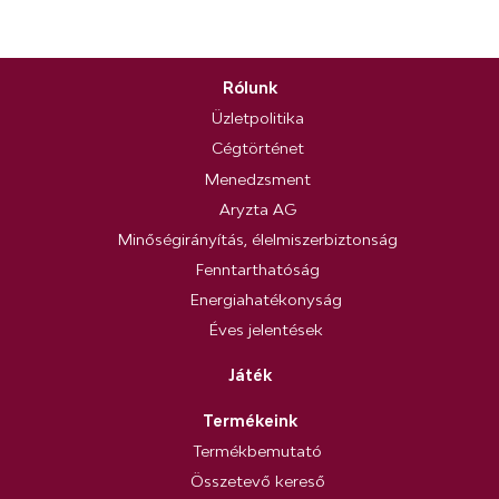
Rólunk
Üzletpolitika
Cégtörténet
Menedzsment
Aryzta AG
Minőségirányítás, élelmiszerbiztonság
Fenntarthatóság
Energiahatékonyság
Éves jelentések
Játék
Termékeink
Termékbemutató
Összetevő kereső