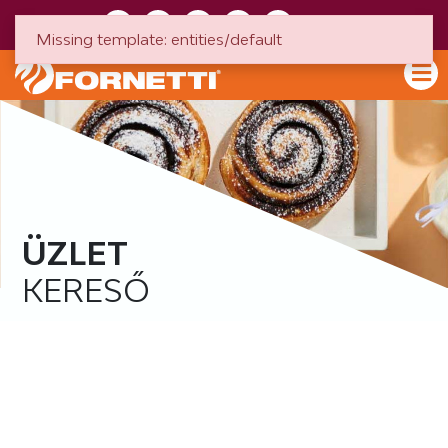
HU
EN
Missing template: entities/default
ÜZLET
KERESŐ