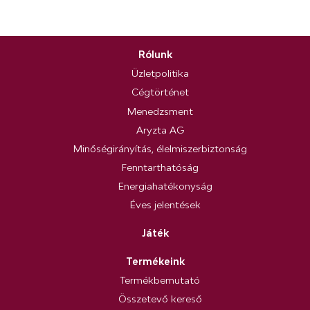
Rólunk
Üzletpolitika
Cégtörténet
Menedzsment
Aryzta AG
Minőségirányítás, élelmiszerbiztonság
Fenntarthatóság
Energiahatékonyság
Éves jelentések
Játék
Termékeink
Termékbemutató
Összetevő kereső