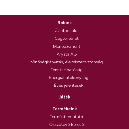
Rólunk
Üzletpolitika
Cégtörténet
Menedzsment
Aryzta AG
Minőségirányítás, élelmiszerbiztonság
Fenntarthatóság
Energiahatékonyság
Éves jelentések
Játék
Termékeink
Termékbemutató
Összetevő kereső