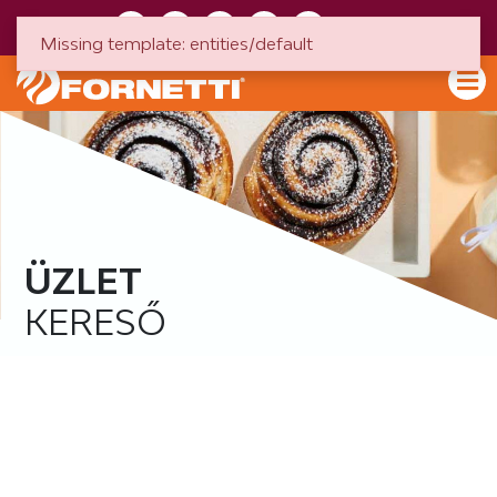
HU
EN
Missing template: entities/default
ÜZLET
KERESŐ