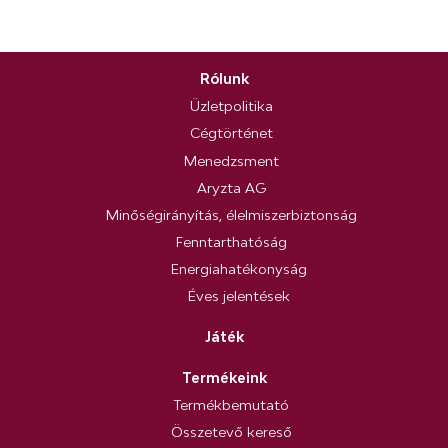
Rólunk
Üzletpolitika
Cégtörténet
Menedzsment
Aryzta AG
Minőségirányítás, élelmiszerbiztonság
Fenntarthatóság
Energiahatékonyság
Éves jelentések
Játék
Termékeink
Termékbemutató
Összetevő kereső