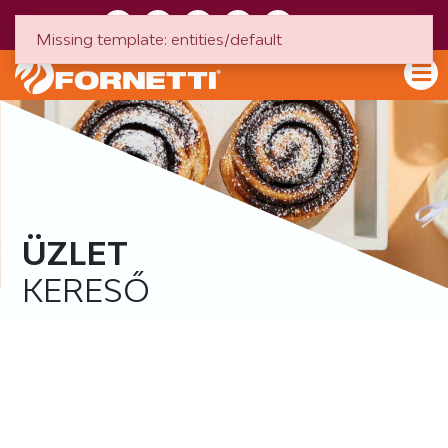
HU
EN
Missing template: entities/default
ÜZLET
KERESŐ