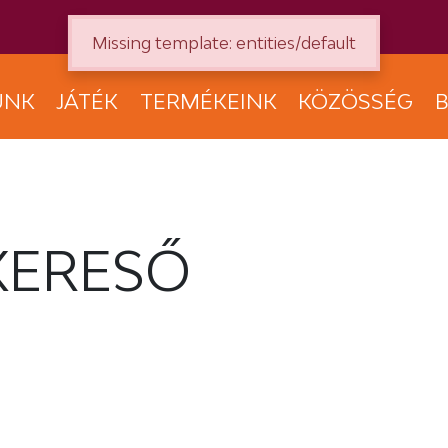
Missing template: entities/default
UNK
JÁTÉK
TERMÉKEINK
KÖZÖSSÉG
B
KERESŐ