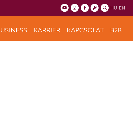
HU
EN
USINESS
KARRIER
KAPCSOLAT
B2B