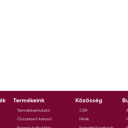
ék
Termékeink
Közösség
Bu
Termékbemutató
CSR
Összetevő kereső
Hírek
Energia kalkulátor
Fornetti Facebook
R