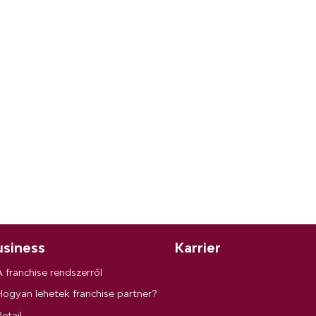
siness
Karrier
A franchise rendszerről
Hogyan lehetek franchise partner?
etail