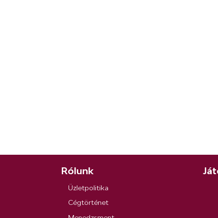
Rólunk
Ját
Üzletpolitika
Cégtörténet
Menedzsment