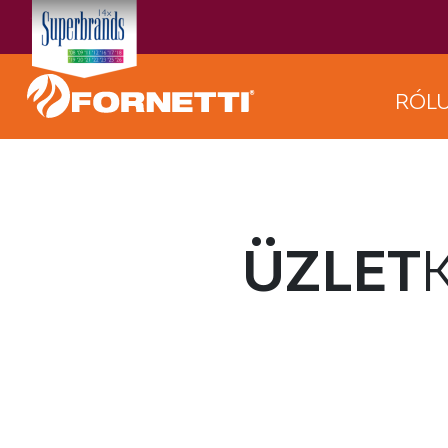
RÓL
ÜZLET