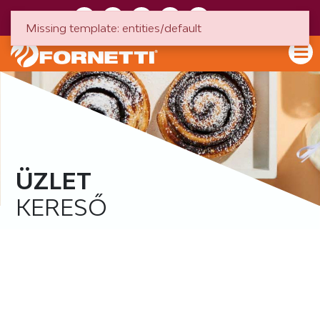
HU
EN
Missing template: entities/default
ÜZLET
KERESŐ