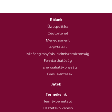
Rólunk
Üzletpolitika
Cégtörténet
Menedzsment
Aryzta AG
Minőségirányítás, élelmiszerbiztonság
Fenntarthatóság
Energiahatékonyság
Éves jelentések
Játék
Termékeink
Termékbemutató
Összetevő kereső