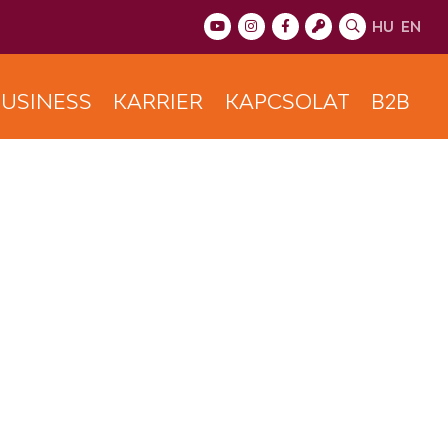
HU
EN
USINESS
KARRIER
KAPCSOLAT
B2B