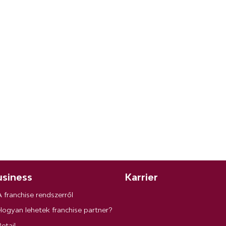
siness
Karrier
A franchise rendszerről
Hogyan lehetek franchise partner?
etail