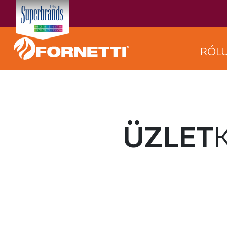
RÓL
ÜZLET