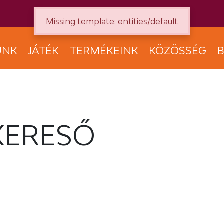
Missing template: entities/default
UNK
JÁTÉK
TERMÉKEINK
KÖZÖSSÉG
B
KERESŐ