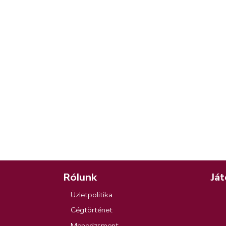
Rólunk
Ját
Üzletpolitika
Cégtörténet
Menedzsment