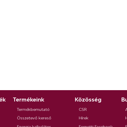
ék
Termékeink
Közösség
Bu
Termékbemutató
CSR
Összetevő kereső
Hírek
Energia kalkulátor
Fornetti Facebook
R