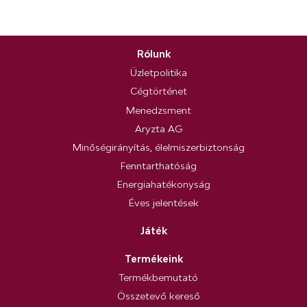
Rólunk
Üzletpolitika
Cégtörténet
Menedzsment
Aryzta AG
Minőségirányítás, élelmiszerbiztonság
Fenntarthatóság
Energiahatékonyság
Éves jelentések
Játék
Termékeink
Termékbemutató
Összetevő kereső