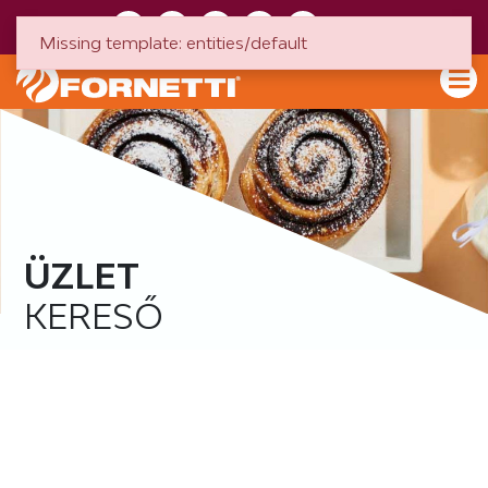
HU
EN
Missing template: entities/default
ÜZLET
KERESŐ