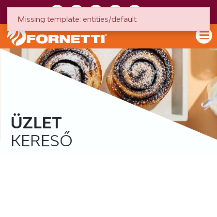
HU
EN
Missing template: entities/default
ÜZLET
KERESŐ