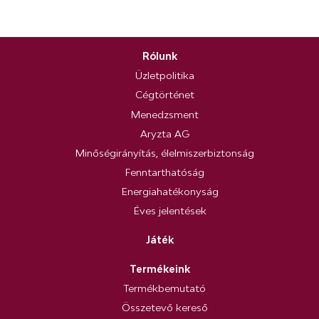
Rólunk
Üzletpolitika
Cégtörténet
Menedzsment
Aryzta AG
Minőségirányítás, élelmiszerbiztonság
Fenntarthatóság
Energiahatékonyság
Éves jelentések
Játék
Termékeink
Termékbemutató
Összetevő kereső