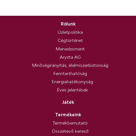
Rólunk
Üzletpolitika
Cégtörténet
Menedzsment
Aryzta AG
Minőségirányítás, élelmiszerbiztonság
Fenntarthatóság
Energiahatékonyság
Éves jelentések
Játék
Termékeink
Termékbemutató
Összetevő kereső