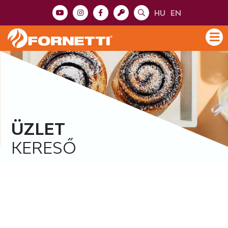
HU
EN
ÜZLET
KERESŐ