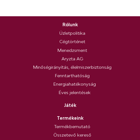
Rólunk
Üzletpolitika
Cégtörténet
Menedzsment
Aryzta AG
Minőségirányítás, élelmiszerbiztonság
Fenntarthatóság
Energiahatékonyság
Éves jelentések
Játék
Termékeink
Termékbemutató
Összetevő kereső