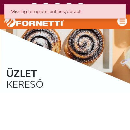
HU
EN
Missing template: entities/default
ÜZLET
KERESŐ