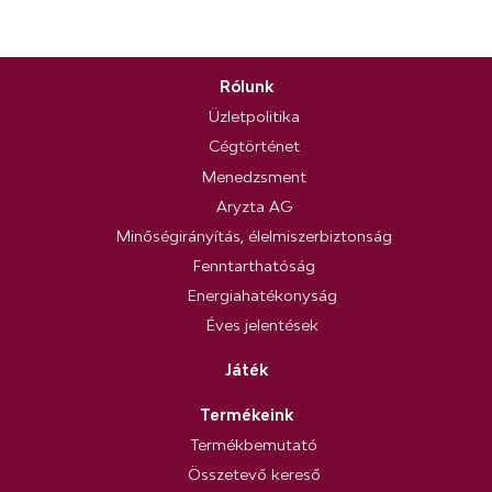
Rólunk
Üzletpolitika
Cégtörténet
Menedzsment
Aryzta AG
Minőségirányítás, élelmiszerbiztonság
Fenntarthatóság
Energiahatékonyság
Éves jelentések
Játék
Termékeink
Termékbemutató
Összetevő kereső