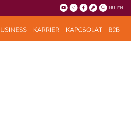
HU
EN
USINESS
KARRIER
KAPCSOLAT
B2B