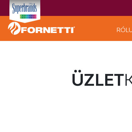
RÓL
ÜZLET