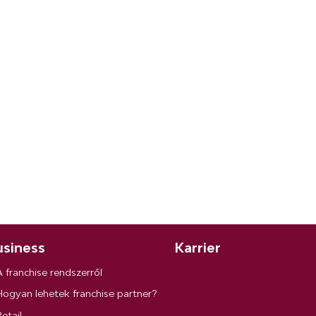
siness
Karrier
A franchise rendszerről
Hogyan lehetek franchise partner?
etail