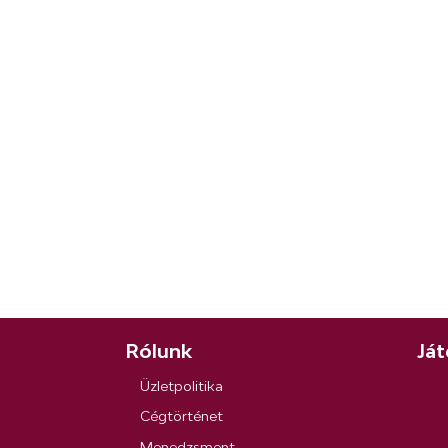
Rólunk
Ját
Üzletpolitika
Cégtörténet
Menedzsment