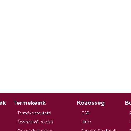
ék
Termékeink
Közösség
Bu
Termékbemutató
CSR
Összetevő kereső
Hírek
Energia kalkulátor
Fornetti Facebook
R