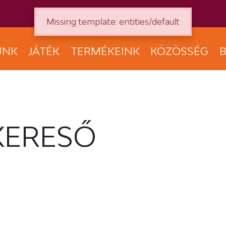
Missing template: entities/default
UNK
JÁTÉK
TERMÉKEINK
KÖZÖSSÉG
B
KERESŐ