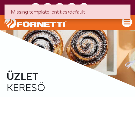
HU
EN
Missing template: entities/default
ÜZLET
KERESŐ