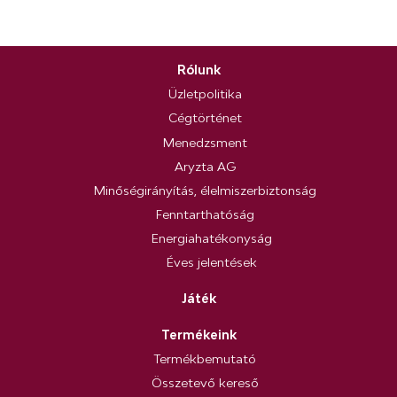
Rólunk
Üzletpolitika
Cégtörténet
Menedzsment
Aryzta AG
Minőségirányítás, élelmiszerbiztonság
Fenntarthatóság
Energiahatékonyság
Éves jelentések
Játék
Termékeink
Termékbemutató
Összetevő kereső