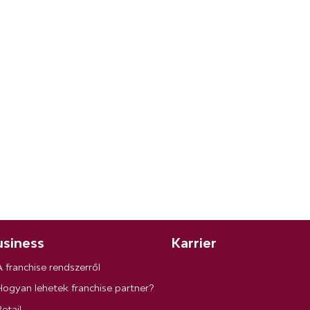
siness
Karrier
A franchise rendszerről
Hogyan lehetek franchise partner?
etail