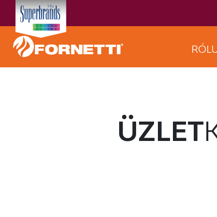
RÓL
ÜZLET