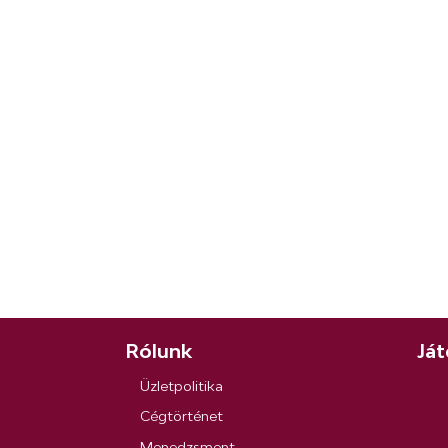
Rólunk
Ját
Üzletpolitika
Cégtörténet
Menedzsment