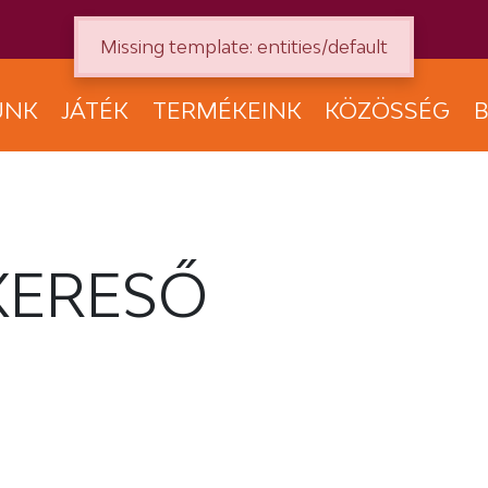
Missing template: entities/default
UNK
JÁTÉK
TERMÉKEINK
KÖZÖSSÉG
B
KERESŐ