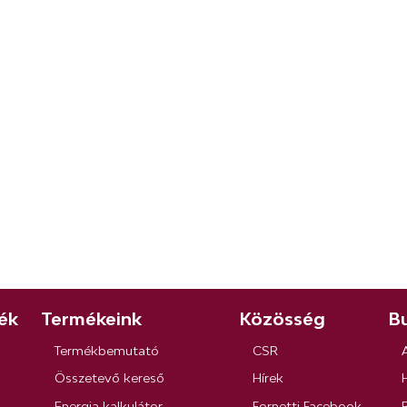
ék
Termékeink
Közösség
Bu
Termékbemutató
CSR
Összetevő kereső
Hírek
Energia kalkulátor
Fornetti Facebook
R