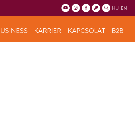
HU
EN
USINESS
KARRIER
KAPCSOLAT
B2B