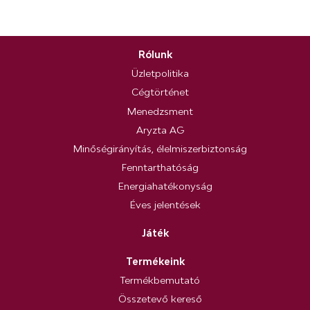
Rólunk
Üzletpolitika
Cégtörténet
Menedzsment
Aryzta AG
Minőségirányítás, élelmiszerbiztonság
Fenntarthatóság
Energiahatékonyság
Éves jelentések
Játék
Termékeink
Termékbemutató
Összetevő kereső