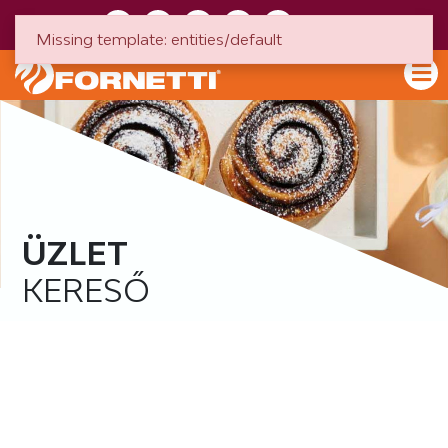
HU
EN
Missing template: entities/default
ÜZLET
KERESŐ